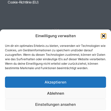
Cookie-Richtlinie (EU)
Einwilligung verwalten
Um dir ein optimales Erlebnis zu bieten, verwenden wir Technologien wie
Heiner Immobilien Gruppe
Cookies, um Geräteinformationen zu speichern und/oder darauf
zuzugreifen. Wenn du diesen Technologien zustimmst, können wir Daten
+49 (0) 6157 / 955 53 73
wie das Surfverhalten oder eindeutige IDs auf dieser Website verarbeiten.
info@heiner-grundbesitz.de
Wenn du deine Einwilligung nicht erteilst oder zurückziehst, können
Zieglerstr. 2, 64319 Pfungstadt
bestimmte Merkmale und Funktionen beeinträchtigt werden.
Akzeptieren
Ablehnen
Einstellungen ansehen