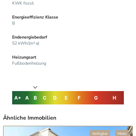
KWK fossil
Energieeffizienz Klasse
B
Endenergiebedarf
52 kWh/(m²·a)
Heizungsart
Fußbodenheizung
A+
A
B
C
D
E
F
G
H
Ähnliche Immobilien
Verfügbar
Miete