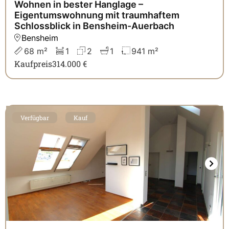
Wohnen in bester Hanglage –
Eigentumswohnung mit traumhaftem
Schlossblick in Bensheim-Auerbach
Bensheim
68 m²
1
2
1
941 m²
Kaufpreis
314.000 €
Verfügbar
Kauf