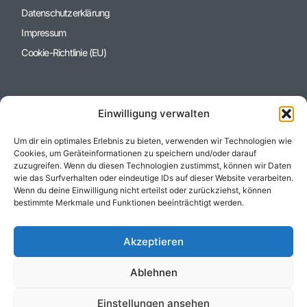
Datenschutzerklärung
Impressum
Cookie-Richtlinie (EU)
Einwilligung verwalten
Um dir ein optimales Erlebnis zu bieten, verwenden wir Technologien wie
Cookies, um Geräteinformationen zu speichern und/oder darauf
zuzugreifen. Wenn du diesen Technologien zustimmst, können wir Daten
Heiner Immobilien Gruppe
wie das Surfverhalten oder eindeutige IDs auf dieser Website verarbeiten.
Wenn du deine Einwilligung nicht erteilst oder zurückziehst, können
bestimmte Merkmale und Funktionen beeinträchtigt werden.
+49 (0) 6157 / 955 53 73
info@heiner-grundbesitz.de
Zieglerstr. 2, 64319 Pfungstadt
Akzeptieren
Ablehnen
Einstellungen ansehen