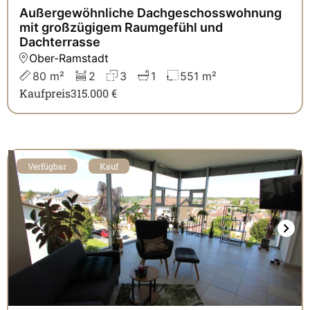
Außergewöhnliche Dachgeschosswohnung
mit großzügigem Raumgefühl und
Dachterrasse
Ober-Ramstadt
80 m²
2
3
1
551 m²
Kaufpreis
315.000 €
Verfügbar
Kauf