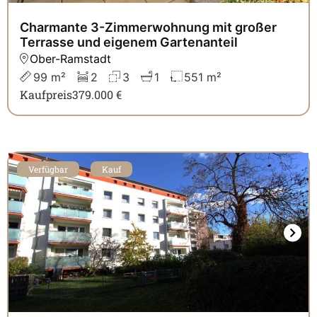
Charmante 3-Zimmerwohnung mit großer
Terrasse und eigenem Gartenanteil
Ober-Ramstadt
99 m²
2
3
1
551 m²
Kaufpreis
379.000 €
Verfügbar
Kauf