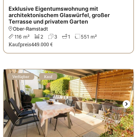
Exklusive Eigentumswohnung mit
architektonischem Glaswürfel, großer
Terrasse und privatem Garten
Ober-Ramstadt
116 m²
2
3
1
551 m²
Kaufpreis
449.000 €
Verfügbar
Kauf