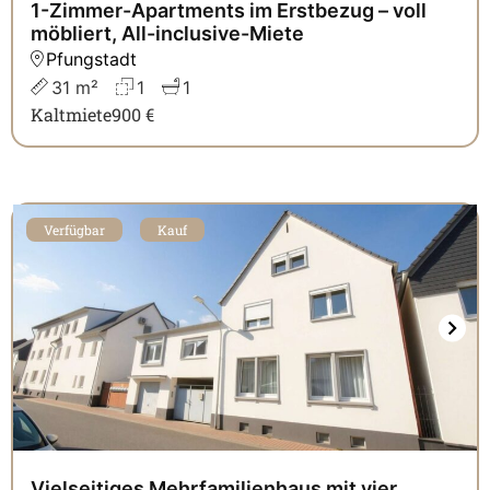
1-Zimmer-Apartments im Erstbezug – voll
möbliert, All-inclusive-Miete
Pfungstadt
31 m²
1
1
Kaltmiete
900 €
Verfügbar
Kauf
Vielseitiges Mehrfamilienhaus mit vier