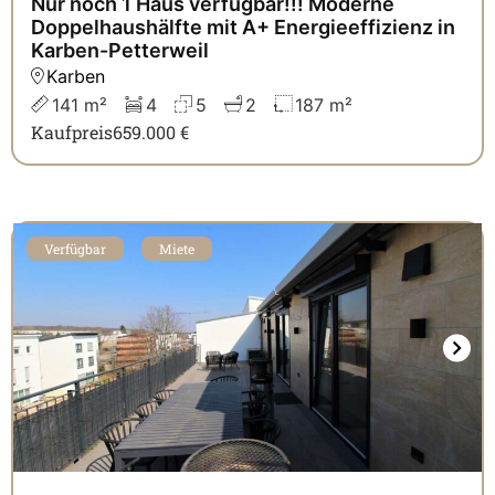
Nur noch 1 Haus verfügbar!!! Moderne
Doppelhaushälfte mit A+ Energieeffizienz in
Karben-Petterweil
Karben
141 m²
4
5
2
187 m²
Kaufpreis
659.000 €
Verfügbar
Miete