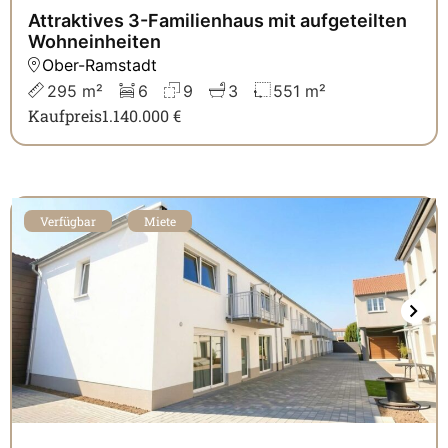
Attraktives 3-Familienhaus mit aufgeteilten
Wohneinheiten
Ober-Ramstadt
295 m²
6
9
3
551 m²
Kaufpreis
1.140.000 €
Verfügbar
Miete