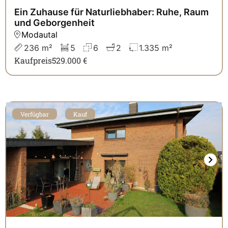
Ein Zuhause für Naturliebhaber: Ruhe, Raum
und Geborgenheit
Modautal
236 m²
5
6
2
1.335 m²
Kaufpreis
529.000 €
Verfügbar
Kauf