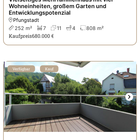
Wohneinheiten, großem Garten und
Entwicklungspotenzial
Pfungstadt
252 m²
7
11
4
808 m²
Kaufpreis
680.000 €
Verfügbar
Kauf