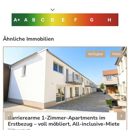
A+
A
B
C
D
E
F
G
H
Ähnliche Immobilien
Verfügbar
Miete
Barrierearme 1-Zimmer-Apartments im
Erstbezug – voll möbliert, All-inclusive-Miete